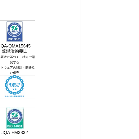
JQA-QMA15645
登録活動範囲
客要求に基づく、社内で開
発する
フトウェアの設計・開発及
び保守
JQA-EM3332