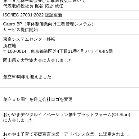
第４８期株主総会並びに取締役会に於いて
代表取締役社長 梶谷 拓史 就任
ISO/IEC 27001:2022 認証更新
Capro BP（車体整備業向け工程管理システム）
サービス提供開始
東京システムセンター移転
所在地
〒108-0014 東京都港区芝4丁目11番4号 ハラビルⅡ 9階
岡山県立大学協力会に入会しました
創立50周年を迎えました
創立５０周年を迎え会社ロゴを変更
おかやまデジタルイノベーション創出プラットフォーム(OI-Start)
に入会しました
おかやま子育て応援宣言企業「アドバンス企業」に認定されまし